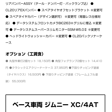
リアバンパーASSY（テール・ナンバー灯・バックランプ込） ●
CL20リアEXバンパー ● スペアタイヤオフセットブラケット ※変更可
● スペアタイヤカバー（デザイン選択可） ※変更可（背面レス仕様対
応） ● データシステムフロントカメラBIC263※グリルに埋込 ※変更
可 ● データシステムスーパースリムモニターSSM-W5.0Ⅱ ※変更可
● ヘッドライトウォッシャーカバー ※変更可 ● CL20バックソナーケ
ース
オプション（工賃含）
● 丸型作業灯2個セット 18,150円 ● 角型フォグランプ2個セット 14,410
円 ●クラシックエアクリーナーケース 37,950円 ●下回りチッピング塗装
（タイヤハウス）16,500円 ● 下回りチッピング塗装（フレーム上フル塗
装） 55,000円
ベース車両 ジムニー XC/4AT