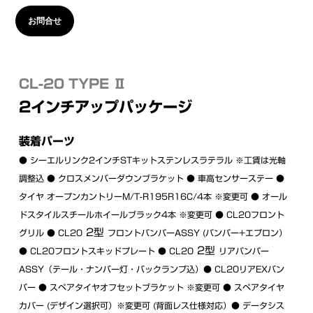
お問合せ
CL-20 TYPE Ⅱ
2インチアップパッケージ
装着パーツ
● シーエルリンク2インチSTキットステンレスラテラル ※工賃は光軸
調整込 ● クロスメンバーダウンブラケット ● 車高センサーステー ●
タイヤ オープンカントリーM/T-R195R16C/4本 ※変更可 ● オール
ドスタイルスチールホイールブラック4本 ※変更可 ● CL20フロント
2型
グリル ● CL20
フロントバンパーASSY (バンパー+エプロン）
2型
● CL20フロントスキッドプレート ● CL20
リアバンパー
ASSY（テール・ナンバー灯・バックランプ込）● CL20リアEXバン
パー ● スペアタイヤオフセットブラケット ※変更可 ● スペアタイヤ
カバー (デザイン選択可）※変更可 (背面レス仕様対応）● データシス