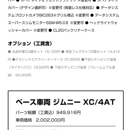
カバー (デザイン選択可）※変更可 (背面レス仕様対応）● データシス
テムフロントカメラBIC263※グリル埋込 ※変更可 ● データシステム
スーパースリムモニターSSM-W5.0Ⅱ ※変更可 ● ヘッドライトウォ
ッシャーカバー ※変更可 ● CL20バックソナーケース
オプション（工賃含）
● 丸型作業灯2個セット 18,150円 ● 角型フォグランプ2個セット 14,410
円 ●クラシックエアクリーナーケース 37,950円 ●下回りチッピング塗装
（タイヤハウス）16,500円 ● 下回りチッピング塗装（フレーム上フル塗
装） 55,000円
ベース車両 ジムニー XC/4AT
パーツ総額（工賃込）949,916円
車両価格 2,002,000円