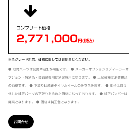
コンプリート価格
2,771,000
円(税込)
※全グレード対応。価格に関してはお問合せください。
● 取付パーツは変更や追加が可能です。 ● メーカーオプション＆ディーラーオ
プション・特別色・登録諸費用は別途費用になります。 ● 上記金額は消費税込
の価格です。 ● 下取りは純正タイヤホイールのみを含みます。 ● 価格は取り
外した純正パーツの下取りを含めた価格になっております。 ● 純正バンパーは
廃棄となります。 ● 価格は純正色となります。
お問合せ