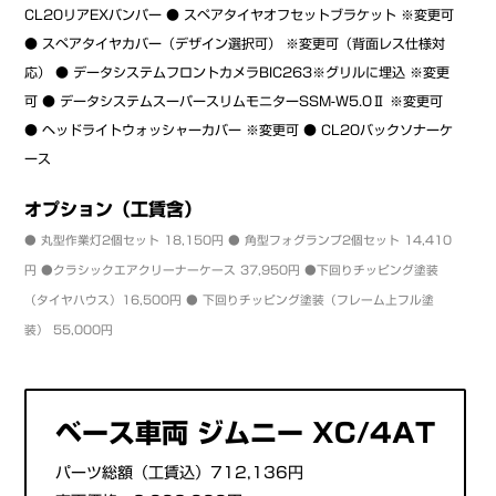
CL20リアEXバンパー ● スペアタイヤオフセットブラケット ※変更可
● スペアタイヤカバー（デザイン選択可） ※変更可（背面レス仕様対
応） ● データシステムフロントカメラBIC263※グリルに埋込 ※変更
可 ● データシステムスーパースリムモニターSSM-W5.0Ⅱ ※変更可
● ヘッドライトウォッシャーカバー ※変更可 ● CL20バックソナーケ
ース
オプション（工賃含）
● 丸型作業灯2個セット 18,150円 ● 角型フォグランプ2個セット 14,410
円 ●クラシックエアクリーナーケース 37,950円 ●下回りチッピング塗装
（タイヤハウス）16,500円 ● 下回りチッピング塗装（フレーム上フル塗
装） 55,000円
ベース車両 ジムニー XC/4AT
パーツ総額（工賃込）712,136円