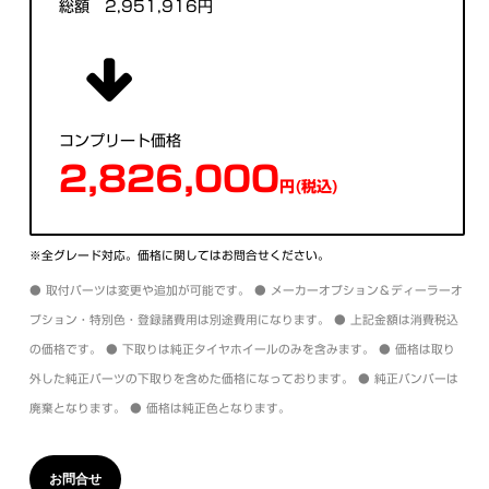
総額 2,951,916円
コンプリート価格
2,826,000
円(税込)
※全グレード対応。価格に関してはお問合せください。
● 取付パーツは変更や追加が可能です。 ● メーカーオプション＆ディーラーオ
プション・特別色・登録諸費用は別途費用になります。 ● 上記金額は消費税込
の価格です。 ● 下取りは純正タイヤホイールのみを含みます。 ● 価格は取り
外した純正パーツの下取りを含めた価格になっております。 ● 純正バンパーは
廃棄となります。 ● 価格は純正色となります。
お問合せ